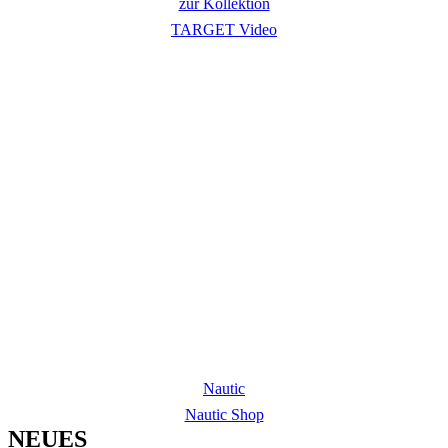
zur Kollektion
TARGET Video
NAUTIC
Die legendäre Kultsonnenbrille
Nautic
Nautic Shop
NEUES