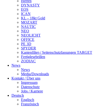
Herren
DYNASTY
EOS
ICAN
KL – 18kt Gold
MOZART
NAUTIC
NEO
NEOLICHT
OFFICE
PE 3D
SPYDER
Kantenfilter-/ Seitenschutzfassungen TARGET
Fertiglesebrillen
ZODIAC
News
News
Media/Downloads
Kontakt / Über uns
Impressum
Datenschutz
Jobs / Karriere
Deutsch
Englisch
Französisch