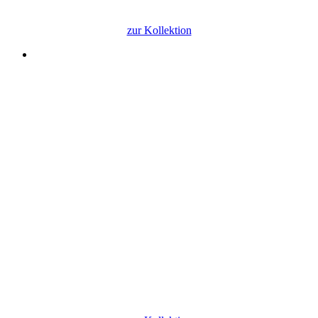
nachhaltig – made in germany
zur Kollektion
TARGET
Kantenfilterfassungen
Seitenschutzfassungen