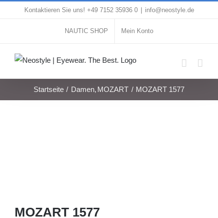
Zum
Kontaktieren Sie uns! +49 7152 35936 0
|
info@neostyle.de
Inhalt
NAUTIC SHOP
Mein Konto
springen
Startseite
Damen
MOZART
MOZART 1577
MOZART 1577