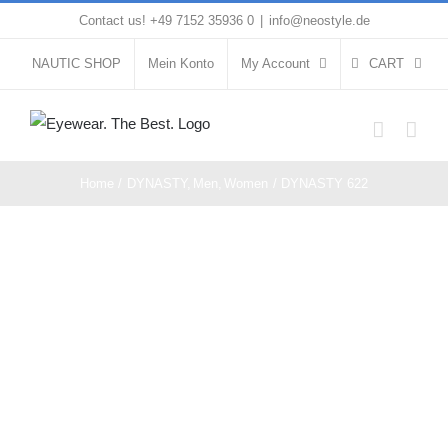
Skip
Contact us! +49 7152 35936 0
|
info@neostyle.de
to
NAUTIC SHOP
Mein Konto
My Account
CART
content
Home
DYNASTY
Men
Women
DYNASTY 622