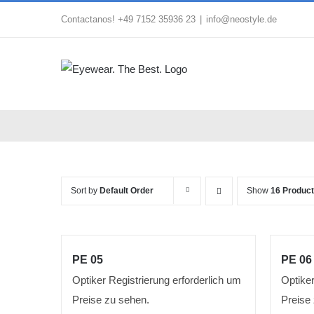
Skip
Contactanos! +49 7152 35936 23
|
info@neostyle.de
to
content
Sort by
Default Order
Show
16 Produc
PE 05
PE 06
Optiker Registrierung erforderlich um
Optiker
Preise zu sehen.
Preise