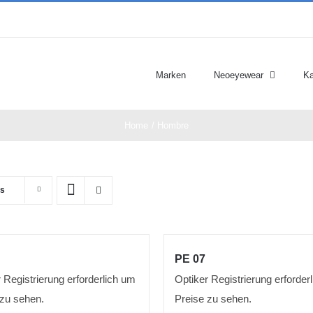
Marken
Neoeyewear
Ka
Home
Hombre
ts
PE 07
 Registrierung erforderlich um
Optiker Registrierung erforder
 zu sehen.
Preise zu sehen.