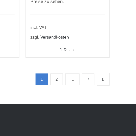
Preise zu sehen.
incl. VAT
zzgl.
Versandkosten
Details
1
2
…
7