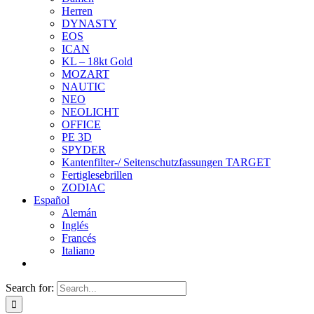
Herren
DYNASTY
EOS
ICAN
KL – 18kt Gold
MOZART
NAUTIC
NEO
NEOLICHT
OFFICE
PE 3D
SPYDER
Kantenfilter-/ Seitenschutzfassungen TARGET
Fertiglesebrillen
ZODIAC
Español
Alemán
Inglés
Francés
Italiano
Search for: