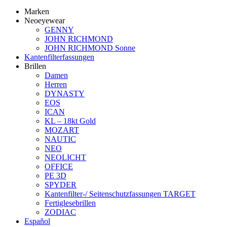
Marken
Neoeyewear
GENNY
JOHN RICHMOND
JOHN RICHMOND Sonne
Kantenfilterfassungen
Brillen
Damen
Herren
DYNASTY
EOS
ICAN
KL – 18kt Gold
MOZART
NAUTIC
NEO
NEOLICHT
OFFICE
PE 3D
SPYDER
Kantenfilter-/ Seitenschutzfassungen TARGET
Fertiglesebrillen
ZODIAC
Español