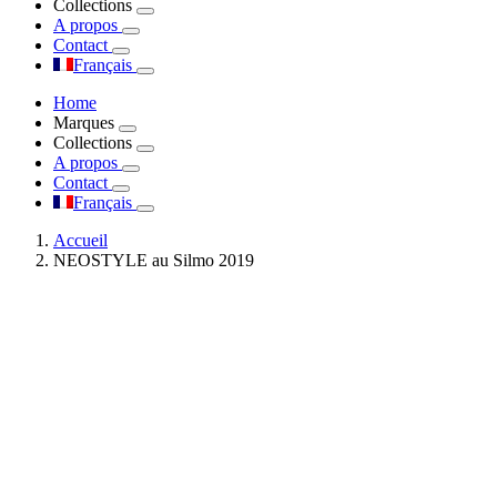
Collections
A propos
Contact
Français
Home
Marques
Collections
A propos
Contact
Français
Accueil
NEOSTYLE au Silmo 2019
Voir l'image agrandie
NEOSTYLE au Silmo 2019
Par
admin
|
2019-09-16T14:14:22+02:00
septembre 16th, 2019
|
Non
classé
|
Commentaires fermés
sur NEOSTYLE au Silmo 2019
Share This Story, Choose Your Platform!
Facebook
X
Reddit
LinkedIn
Tumblr
Pinterest