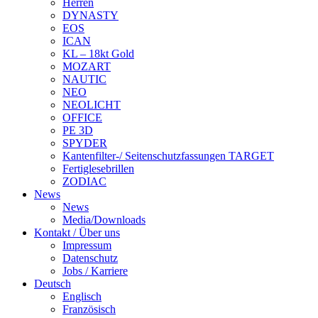
Herren
DYNASTY
EOS
ICAN
KL – 18kt Gold
MOZART
NAUTIC
NEO
NEOLICHT
OFFICE
PE 3D
SPYDER
Kantenfilter-/ Seitenschutzfassungen TARGET
Fertiglesebrillen
ZODIAC
News
News
Media/Downloads
Kontakt / Über uns
Impressum
Datenschutz
Jobs / Karriere
Deutsch
Englisch
Französisch