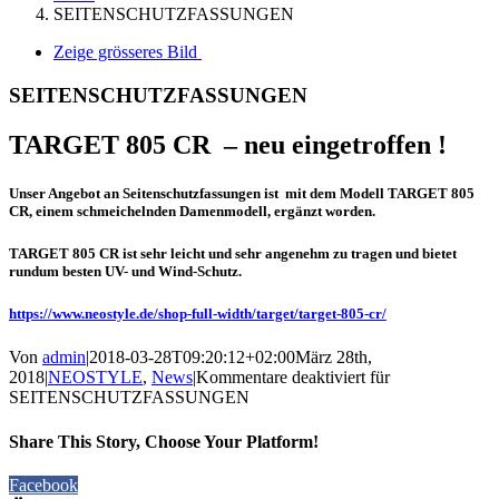
SEITENSCHUTZFASSUNGEN
Zeige grösseres Bild
SEITENSCHUTZFASSUNGEN
TARGET 805 CR – neu eingetroffen !
Unser Angebot an Seitenschutzfassungen ist mit dem Modell TARGET 805
CR, einem schmeichelnden Damenmodell, ergänzt worden.
TARGET 805 CR ist sehr leicht und sehr angenehm zu tragen und bietet
rundum besten UV- und Wind-Schutz.
https://www.neostyle.de/shop-full-width/target/target-805-cr/
Von
admin
|
2018-03-28T09:20:12+02:00
März 28th,
2018
|
NEOSTYLE
,
News
|
Kommentare deaktiviert
für
SEITENSCHUTZFASSUNGEN
Share This Story, Choose Your Platform!
Facebook