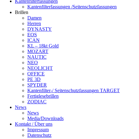
Kantenfilterfassungen
Kantenfilterfassungen /Seitenschutzfassungen
Brillen
Damen
Herren
DYNASTY
EOS
ICAN
KL – 18kt Gold
MOZART
NAUTIC
NEO
NEOLICHT
OFFICE
PE 3D
SPYDER
Kantenfilter-/ Seitenschutzfassungen TARGET
Fertiglesebrillen
ZODIAC
News
News
Media/Downloads
Kontakt / Über uns
Impressum
Datenschutz