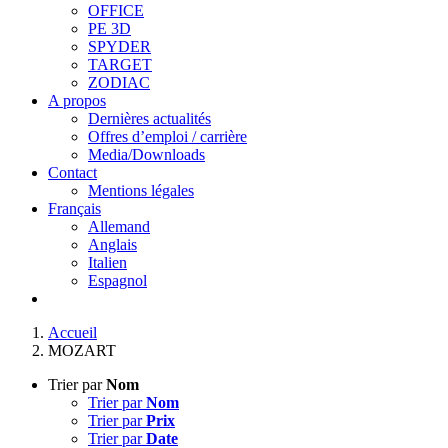
OFFICE
PE 3D
SPYDER
TARGET
ZODIAC
A propos
Dernières actualités
Offres d’emploi / carrière
Media/Downloads
Contact
Mentions légales
Français
Allemand
Anglais
Italien
Espagnol
Accueil
MOZART
Trier par
Nom
Trier par
Nom
Trier par
Prix
Trier par
Date