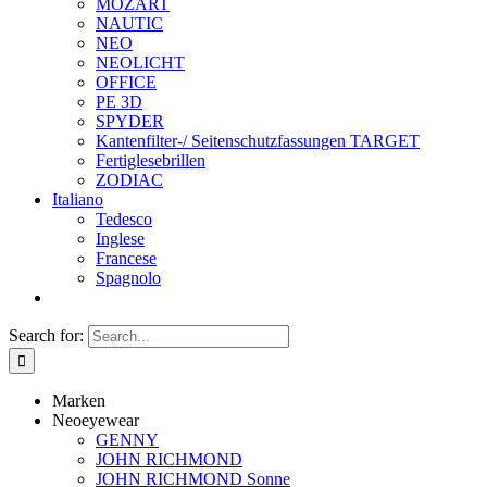
MOZART
NAUTIC
NEO
NEOLICHT
OFFICE
PE 3D
SPYDER
Kantenfilter-/ Seitenschutzfassungen TARGET
Fertiglesebrillen
ZODIAC
Italiano
Tedesco
Inglese
Francese
Spagnolo
Search for:
Marken
Neoeyewear
GENNY
JOHN RICHMOND
JOHN RICHMOND Sonne