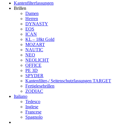
Kantenfilterfassungen
Brillen
Damen
Herren
DYNASTY
EOS
ICAN
KL – 18kt Gold
MOZART
NAUTIC
NEO
NEOLICHT
OFFICE
PE 3D
SPYDER
Kantenfilter-/ Seitenschutzfassungen TARGET
Fertiglesebrillen
ZODIAC
Italiano
Tedesco
Inglese
Francese
Spagnolo