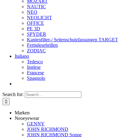
MOZART
NAUTIC
NEO
NEOLICHT
OFFICE
PE 3D
SPYDER
Kantenfilter-/ Seitenschutzfassungen TARGET
Fertiglesebrillen
ZODIAC
Italiano
Tedesco
Inglese
Francese
Spagnolo
Search for:
Marken
Neoeyewear
GENNY
JOHN RICHMOND
JOHN RICHMOND Sonne