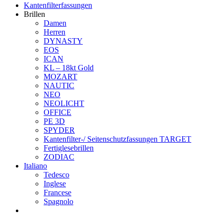
Kantenfilterfassungen
Brillen
Damen
Herren
DYNASTY
EOS
ICAN
KL – 18kt Gold
MOZART
NAUTIC
NEO
NEOLICHT
OFFICE
PE 3D
SPYDER
Kantenfilter-/ Seitenschutzfassungen TARGET
Fertiglesebrillen
ZODIAC
Italiano
Tedesco
Inglese
Francese
Spagnolo