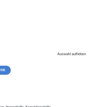
Auswahl aufheben
ORB
ren
,
Herrenbrille
,
Korrektionsbrille
,