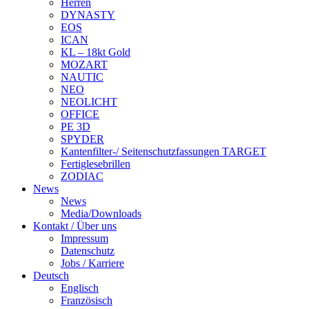
Herren
DYNASTY
EOS
ICAN
KL – 18kt Gold
MOZART
NAUTIC
NEO
NEOLICHT
OFFICE
PE 3D
SPYDER
Kantenfilter-/ Seitenschutzfassungen TARGET
Fertiglesebrillen
ZODIAC
News
News
Media/Downloads
Kontakt / Über uns
Impressum
Datenschutz
Jobs / Karriere
Deutsch
Englisch
Französisch