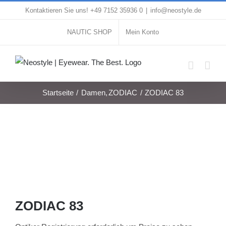
Zum
Kontaktieren Sie uns! +49 7152 35936 0
|
info@neostyle.de
Inhalt
NAUTIC SHOP
Mein Konto
springen
Startseite
Damen
ZODIAC
ZODIAC 83
ZODIAC 83