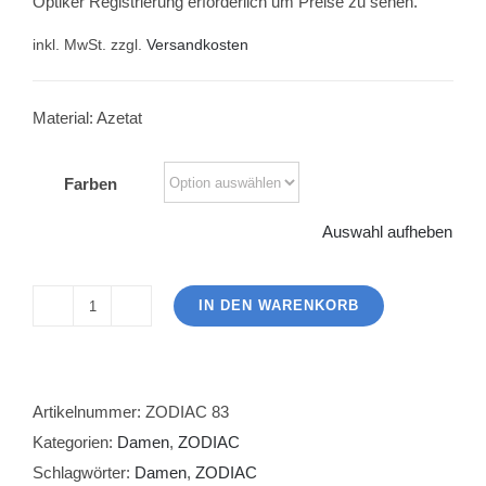
Optiker Registrierung erforderlich um Preise zu sehen.
inkl. MwSt.
zzgl.
Versandkosten
Material: Azetat
Farben
Auswahl aufheben
IN DEN WARENKORB
ZODIAC
83
Menge
Artikelnummer:
ZODIAC 83
Kategorien:
Damen
,
ZODIAC
Schlagwörter:
Damen
,
ZODIAC