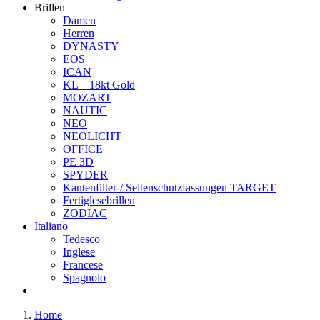
Brillen
Damen
Herren
DYNASTY
EOS
ICAN
KL – 18kt Gold
MOZART
NAUTIC
NEO
NEOLICHT
OFFICE
PE 3D
SPYDER
Kantenfilter-/ Seitenschutzfassungen TARGET
Fertiglesebrillen
ZODIAC
Italiano
Tedesco
Inglese
Francese
Spagnolo
Home