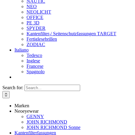
NAUTIC
NEO
NEOLICHT
OFFICE
PE 3D
SPYDER
Kantenfilter-/ Seitenschutzfassungen TARGET
Fertiglesebrillen
ZODIAC
Italiano
Tedesco
Inglese
Francese
Spagnolo
Search for:
Marken
Neoeyewear
GENNY
JOHN RICHMOND
JOHN RICHMOND Sonne
Kantenfilterfassungen