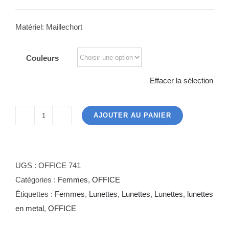
Matériel: Maillechort
Couleurs
Effacer la sélection
AJOUTER AU PANIER
quantité
de
OFFICE
741
UGS :
OFFICE 741
Catégories :
Femmes
,
OFFICE
Étiquettes :
Femmes
,
Lunettes
,
Lunettes
,
Lunettes
,
lunettes
en metal
,
OFFICE