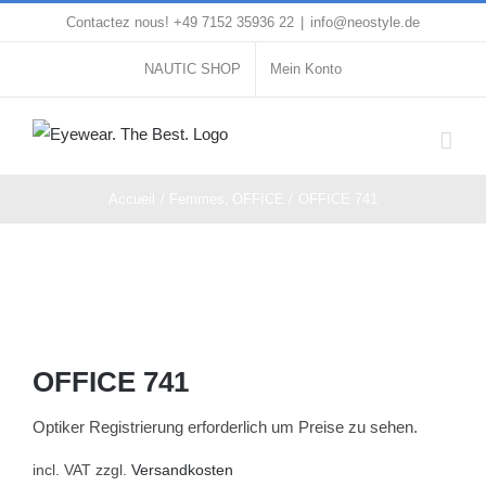
Passer
Contactez nous! +49 7152 35936 22
|
info@neostyle.de
au
NAUTIC SHOP
Mein Konto
contenu
Accueil
Femmes
OFFICE
OFFICE 741
OFFICE 741
Optiker Registrierung erforderlich um Preise zu sehen.
incl. VAT
zzgl.
Versandkosten