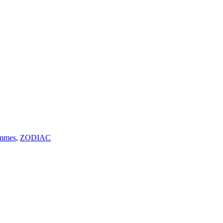
mmes
,
ZODIAC