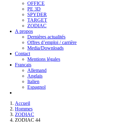
OFFICE
PE 3D
SPYDER
TARGET
ZODIAC
A propos
Dernières actualités
Offres d’emploi / carrière
Media/Downloads
Contact
Mentions légales
Français
Allemand
Anglais
Italien
Espagnol
Accueil
Hommes
ZODIAC
ZODIAC 44