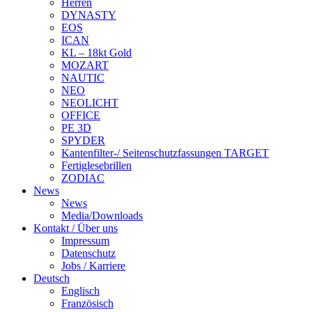
Herren
DYNASTY
EOS
ICAN
KL – 18kt Gold
MOZART
NAUTIC
NEO
NEOLICHT
OFFICE
PE 3D
SPYDER
Kantenfilter-/ Seitenschutzfassungen TARGET
Fertiglesebrillen
ZODIAC
News
News
Media/Downloads
Kontakt / Über uns
Impressum
Datenschutz
Jobs / Karriere
Deutsch
Englisch
Französisch