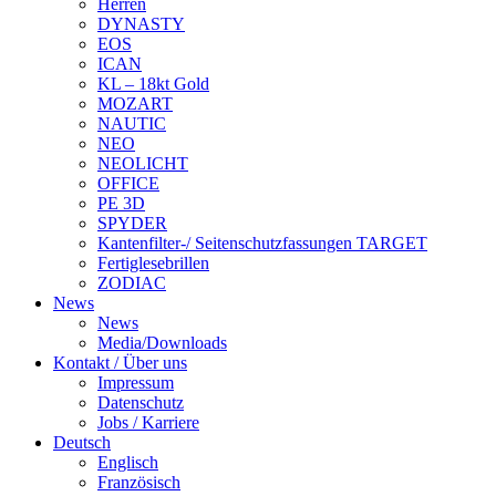
Herren
DYNASTY
EOS
ICAN
KL – 18kt Gold
MOZART
NAUTIC
NEO
NEOLICHT
OFFICE
PE 3D
SPYDER
Kantenfilter-/ Seitenschutzfassungen TARGET
Fertiglesebrillen
ZODIAC
News
News
Media/Downloads
Kontakt / Über uns
Impressum
Datenschutz
Jobs / Karriere
Deutsch
Englisch
Französisch