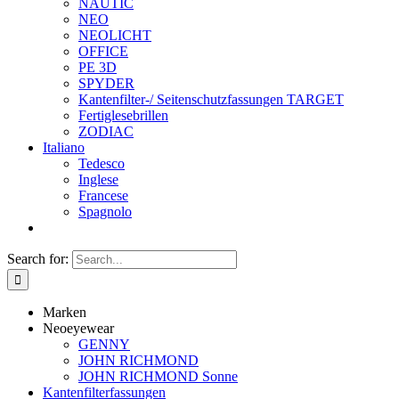
NAUTIC
NEO
NEOLICHT
OFFICE
PE 3D
SPYDER
Kantenfilter-/ Seitenschutzfassungen TARGET
Fertiglesebrillen
ZODIAC
Italiano
Tedesco
Inglese
Francese
Spagnolo
Search for:
Marken
Neoeyewear
GENNY
JOHN RICHMOND
JOHN RICHMOND Sonne
Kantenfilterfassungen