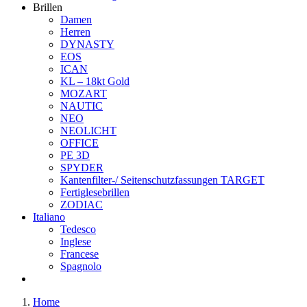
Brillen
Damen
Herren
DYNASTY
EOS
ICAN
KL – 18kt Gold
MOZART
NAUTIC
NEO
NEOLICHT
OFFICE
PE 3D
SPYDER
Kantenfilter-/ Seitenschutzfassungen TARGET
Fertiglesebrillen
ZODIAC
Italiano
Tedesco
Inglese
Francese
Spagnolo
Home