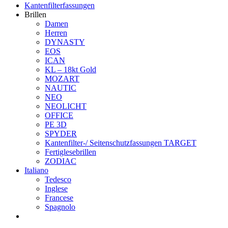
Kantenfilterfassungen
Brillen
Damen
Herren
DYNASTY
EOS
ICAN
KL – 18kt Gold
MOZART
NAUTIC
NEO
NEOLICHT
OFFICE
PE 3D
SPYDER
Kantenfilter-/ Seitenschutzfassungen TARGET
Fertiglesebrillen
ZODIAC
Italiano
Tedesco
Inglese
Francese
Spagnolo