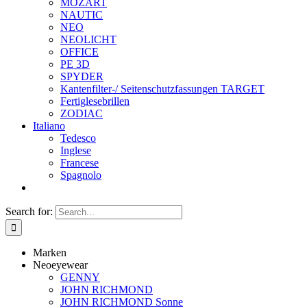
MOZART
NAUTIC
NEO
NEOLICHT
OFFICE
PE 3D
SPYDER
Kantenfilter-/ Seitenschutzfassungen TARGET
Fertiglesebrillen
ZODIAC
Italiano
Tedesco
Inglese
Francese
Spagnolo
Search for:
Marken
Neoeyewear
GENNY
JOHN RICHMOND
JOHN RICHMOND Sonne